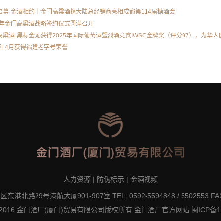
启幕·金酒相约｜金门高粱酒携大陆总经销商亮相成都第114届糖酒会
26年金门高粱酒战略签约仪式圆满召开
高粱酒-黑标金龙获得2025年国际葡萄酒暨烈酒竞赛IWSC金牌奖（评分97），为华
25年4月获得福建老字号荣誉
人力资源
|
防伪标示
|
金酒视频
北路29号港航大厦901-907室 TEL: 0592-5594848 / 5502553 FAX:
ht © 2016 金门酒厂(厦门)贸易有限公司版权所有 金门酒厂官方网站
闽ICP备1