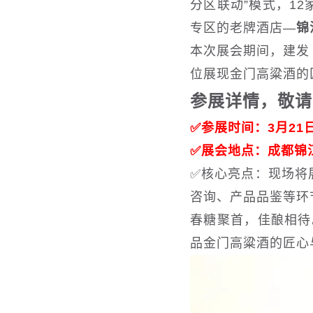
分区联动”模式，1
专区的老牌酒店—
锦
本次展会期间，建发
位展现金门高粱酒的
参展详情，敬请
✅
参展时间：3月21日
✅
展会地点：成都锦江
✅
核心亮点：现场将
咨询、产品品鉴等环
春糖聚首，佳酿相待
品金门高粱酒的匠心